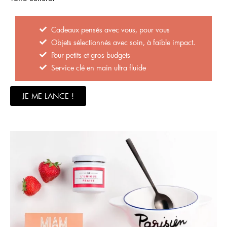
Cadeaux pensés avec vous, pour vous
Objets sélectionnés avec soin, à faible impact.
Pour petits et gros budgets
Service clé en main ultra fluide
JE ME LANCE !