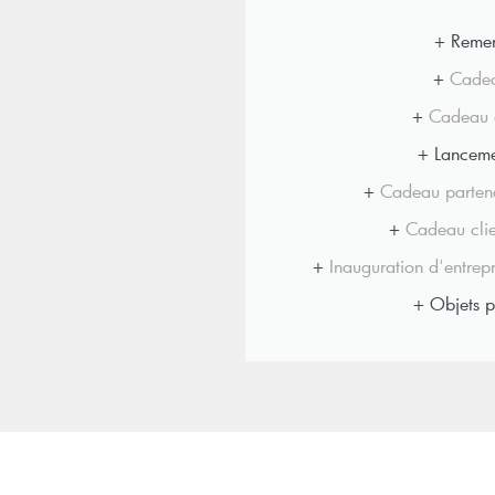
+ Remer
+
Cadea
+
Cadeau c
+ Lanceme
+
Cadeau partena
+
Cadeau clie
+
Inauguration d'entrepr
+ Objets pu