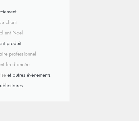
ciement
u client
lient Noël
nt produit
ire professionnel
nt fin d'année
ise
et autres événements
blicitaires