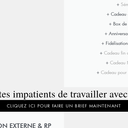
+
Sém
+ Cadeau 
+ Box de
+ Anniversai
+ Fidélisatio
+
Cadeau fin 
+
Cadeau N
+
Cadeau pour c
es impatients de travailler ave
CLIQUEZ ICI POUR FAIRE UN BRIEF MAINTENANT
 EXTERNE & RP