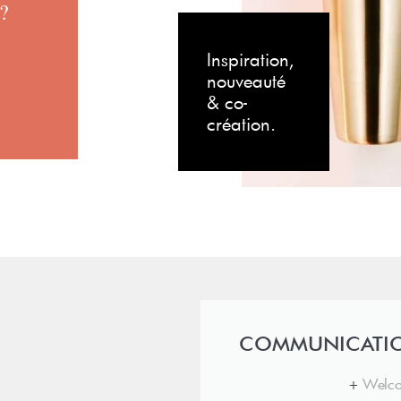
?
es
Inspiration,
nouveauté
& co-
création.
COMMUNICATIO
+
Welco