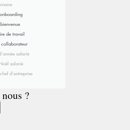
inaire
onboarding
 bienvenue
re de travail
n collaborateur
d'année salarié
oël salarié
hef d'entreprise
c nous ?