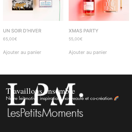
UN SOIR D’HIVER
XMAS PARTY
65,00
€
55,00
€
Ajouter au panier
Ajouter au panier
Travaillons ensemble
Notre leitmotiv : inspiration, nouveauté et co-création