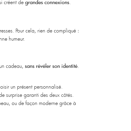
ui créent de
grandes connexions
.
resses. Pour cela, rien de compliqué :
nne humeur.
ir un cadeau,
sans révéler son identité
.
oisir un présent personnalisé.
e surprise garanti des deux côtés.
hapeau, ou de façon moderne grâce à