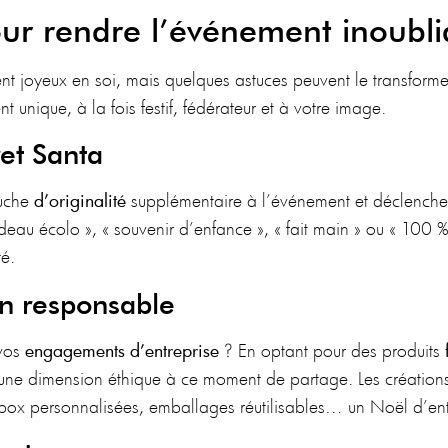
ur rendre l’événement inoubli
nt joyeux en soi, mais quelques astuces peuvent le transform
t unique, à la fois festif, fédérateur et à votre image.
et Santa
ouche
d’originalité
supplémentaire à l’événement et déclenche 
au écolo », « souvenir d’enfance », « fait main » ou « 100 % b
té.
n responsable
 vos
engagements d’entreprise
? En optant pour des produits
ez une dimension éthique à ce moment de partage. Les créatio
i-box personnalisées, emballages réutilisables… un Noël d’ent