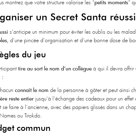
s montrez que votre structure valorise les “
petits moments
” q
ganiser un Secret Santa réussi
éussi
s’anticipe un minimum pour éviter les oublis ou les malad
les
, d’une pincée d’organisation et d’une bonne dose de bo
règles du jeu
rticipant
tire au sort le nom d’un collègue
à qui il devra offr
 :
chacun
connaît le nom
de la personne à gâter et peut ainsi ch
re reste entier
jusqu’à l’échange des cadeaux pour un effet d
eut se faire à l’ancienne, avec des papiers glissés dans un c
wNames ou Tirokdo.
budget commun